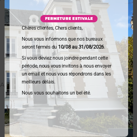
READ MORE
FERMETURE ESTIVALE
Chères clientes, Chers clients,
Nous vous informons que nos bureaux
seront fermés du
10/08 au 31/08/2026
.
Si vous deviez nous joindre pendant cette
période, nous vous invitons à nous envoyer
un email et nous vous répondrons dans les
meilleurs délais.
Actualité sociale Décembre
Nous vous souhaitons un bel été.
READ MORE