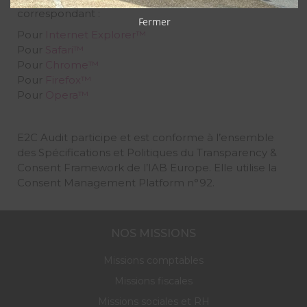
correspondant :
Fermer
Pour
Internet Explorer™
Pour
Safari™
Pour
Chrome™
Pour
Firefox™
Pour
Opera™
E2C Audit participe et est conforme à l’ensemble
des Spécifications et Politiques du Transparency &
Consent Framework de l’IAB Europe. Elle utilise la
Consent Management Platform n°92.
NOS MISSIONS
Missions comptables
Missions fiscales
Missions sociales et RH