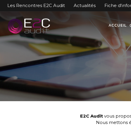
Skip
Les Rencontres E2C Audit
Actualités
Fiche d'inf
to
content
ACCUEIL
E2C Audit
vous propos
Nous mettons é