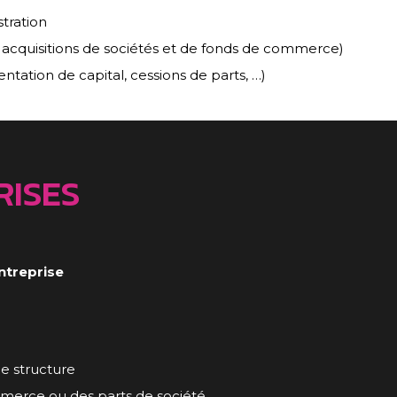
tration
s, acquisitions de sociétés et de fonds de commerce)
ntation de capital, cessions de parts, …)
RISES
ntreprise
de structure
merce ou des parts de société