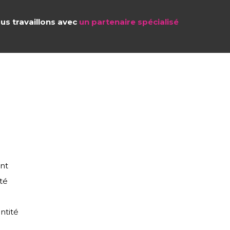
us travaillons avec
un partenaire spécialisé
ant
té
ntité