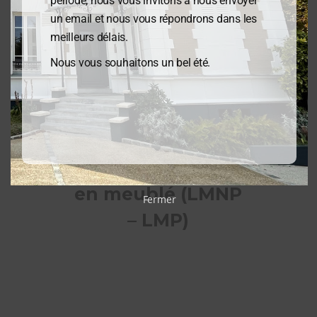
période, nous vous invitons à nous envoyer
un email et nous vous répondrons dans les
meilleurs délais.
Nous vous souhaitons un bel été.
Loueur
en meublé (LMNP
Fermer
– LMP)