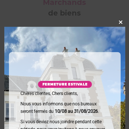
Marchands
de biens
Clo
FERMETURE ESTIVALE
Chères clientes, Chers clients,
Loueur
Nous vous informons que nos bureaux
nu ou en SCI
seront fermés du
10/08 au 31/08/2026
.
Si vous deviez nous joindre pendant cette