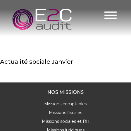
Jour :
Skip
to
4
content
février
2020
Actualité sociale Janvier
READ MORE
NOS MISSIONS
Missions comptables
Missions fiscales
Missions sociales et RH
Missions juridiques