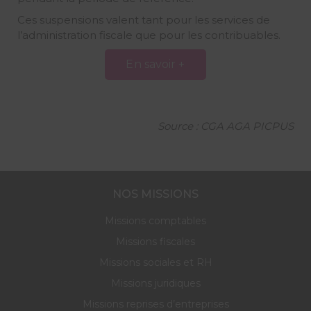
Ces suspensions valent tant pour les services de
l’administration fiscale que pour les contribuables.
En savoir +
Source : CGA AGA PICPUS
NOS MISSIONS
Missions comptables
Missions fiscales
Missions sociales et RH
Missions juridiques
Missions reprises d’entreprises