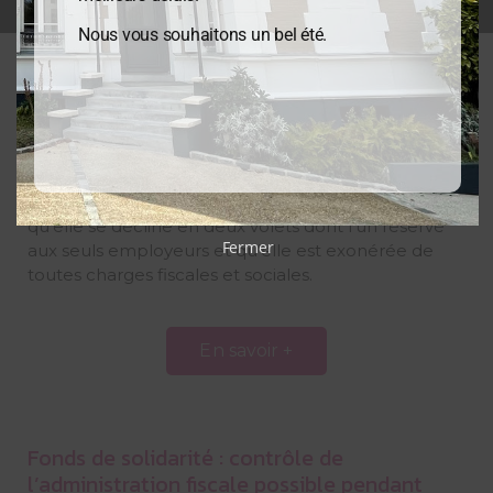
Nous vous souhaitons un bel été.
L’aide du Fonds de Solidarité est reconduite
et évolue pour le mois d’avril
L’aide du Fonds de Solidarité se poursuit en avril
2020, avec quelques modifications. Nous rappelons
qu’elle se décline en deux volets dont l’un réservé
Fermer
aux seuls employeurs et qu’elle est exonérée de
toutes charges fiscales et sociales.
En savoir +
Fonds de solidarité : contrôle de
l’administration fiscale possible pendant