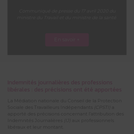
Communiqué de presse du 17 avril 2020 du
ministre du Travail et du ministre de la santé
En savoir +
Indemnités journalières des professions
libérales : des précisions ont été apportées
La Médiation nationale du Conseil de la Protection
Sociale des Travailleurs Indépendants
(CPSTI)
a
apporté des précisions concernant l’attribution des
Indemnités Journalières
(IJ)
aux professionnels
libéraux et leur montant.