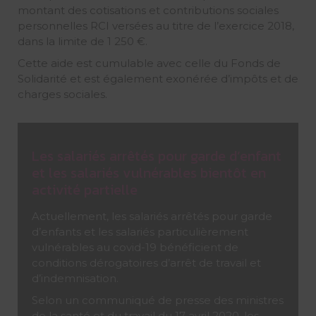
montant des cotisations et contributions sociales
personnelles RCI versées au titre de l’exercice 2018,
dans la limite de 1 250 €.
Cette aide est cumulable avec celle du Fonds de
Solidarité et est également exonérée d’impôts et de
charges sociales.
Les salariés arrêtés pour garde d’enfant
et les salariés vulnérables bientôt en
activité partielle
Actuellement, les salariés arrêtés pour garde
d’enfants et les salariés particulièrement
vulnérables au covid-19 bénéficient de
conditions dérogatoires d’arrêt de travail et
d’indemnisation.
Selon un communiqué de presse des ministres
de la santé et du travail du 17 avril 2020, les