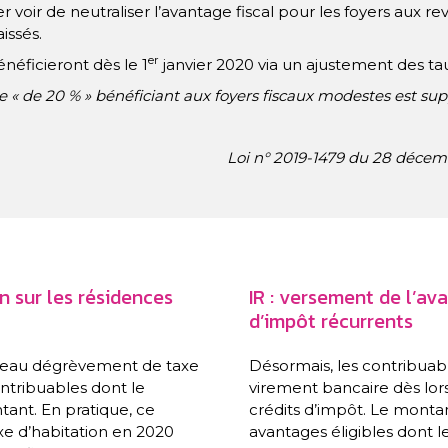
 voir de neutraliser l’avantage fiscal pour les foyers aux reve
issés.
er
néficieront dès le 1
janvier 2020 via un ajustement des ta
te « de 20 % » bénéficiant aux foyers fiscaux modestes est su
Loi n° 2019-1479 du 28 décem
 sur les résidences
IR : versement de l’av
d’impôt récurrents
ouveau dégrèvement de taxe
Désormais, les contribuab
ontribuables dont le
virement bancaire dès lors
tant. En pratique, ce
crédits d’impôt. Le mont
xe d’habitation en 2020
avantages éligibles dont l