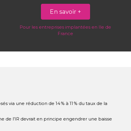
En savoir +
Pour les entreprises implantées en Ile de
France
és via une réduction de 14 % à 11 % du taux de la
he de l’IR devrait en principe engendrer une baisse