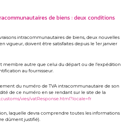
tracommunautaires de biens : deux conditions
ivraisons intracommunautaires de biens, deux nouvelles
 vigueur, doivent être satisfaites depuis le 1er janvier
État membre autre que celui du départ ou de l’expédition
fication au fournisseur.
tiquement du numéro de TVA intracommunautaire de son
idité de ce numéro en se rendant sur le site de la
n_customs/vies/vatResponse.html?locale=fr
ition, laquelle devra comprendre toutes les informations
e dûment justifié).