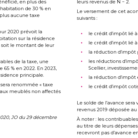
néficié, en plus des
leurs revenus de N − 2.
’habitation de 30 % en
Le versement de cet acomp
 plus aucune taxe
suivants :
our 2020 prévoit la
le crédit d’impôt lié 
itation sur la résidence
le crédit d’impôt lié 
soit le montant de leur
la réduction d’impô
les réductions d’impôt
vables de la taxe, une
Scellier, investisse
e 65 % en 2022. En 2023,
ésidence principale.
la réduction d’impôt
et sera renommée « taxe
le crédit d’impôt coti
ocaux meublés non affectés
Le solde de l’avance sera v
revenus 2019 déposée au
 2020, JO du 29 décembre
À noter : les contribuables
au titre de leurs dépense
recevront pas d’avance en