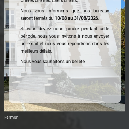
Pontoise
Chères clientes, Chers clients,
Nous vous informons que nos bureaux
seront fermés du
10/08 au 31/08/2026
.
Ensemble pour Entreprendre
Si vous deviez nous joindre pendant cette
Depuis plus de 15 ans, vous accompagner dans
période, nous vous invitons à nous envoyer
l’entrepreneuriat est notre priorité, vous apporter
un email et nous vous répondrons dans les
le service adapté à vos besoins est notre volonté,
meilleurs délais.
vous satisfaire est notre objectif dans un
environnement économique, fiscal et juridique en
Nous vous souhaitons un bel été.
perpétuel mouvement.
Fermer