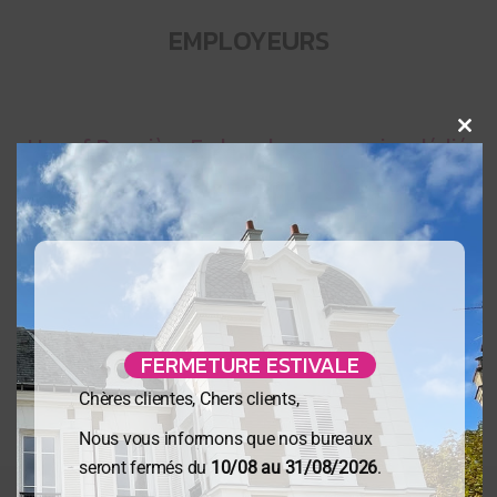
EMPLOYEURS
Clo
Urssaf Première Embauche : un service dédié
aux nouveaux employeurs
L’Urssaf propose aux nouveaux employeurs le
service Urssaf Première Embauche qui leur permet
de bénéficier d’un accompagnement personnalisé
et entièrement gratuit pendant un an.
Urssaf, actualité du 26 septembre 2022
FERMETURE ESTIVALE
En savoir +
Chères clientes, Chers clients,
Nous vous informons que nos bureaux
seront fermés du
10/08 au 31/08/2026
.