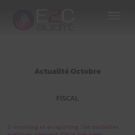
Skip
to
content
Actualité Octobre
FISCAL
E-invoicing et e-reporting : les modalités
pratiques viennent d’être précisées