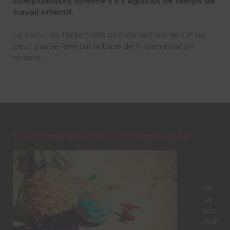
comptabilisés comme s’il s’agissait de temps de
travail effectif
.
Le calcul de l’indemnité compensatrice de CP ne
peut pas se faire sur la base de l’indemnisation
réduite.
Tout comprendre sur les congés payés
Vo
us
sou
hait