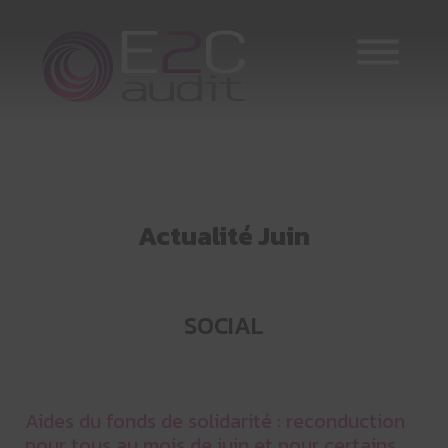
Skip
to
content
Actualité Juin
SOCIAL
Aides du fonds de solidarité : reconduction
pour tous au mois de juin et pour certains