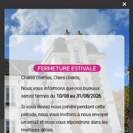
reprise de l’activité suite à l’épidémie de
Covid-19
Clo
Une loi portant diverses mesures liées à la crise
sanitaire vient d’être définitivement adoptée.
Afin de favoriser la relance de l’activité et la
sécurisation de l’emploi, elle prévoit notamment de
nouvelles mesures en faveur des salariés placés en
activité partielle, la création d’un dispositif spécifique
d’activité partielle ainsi que la facilitation du recours
FERMETURE ESTIVALE
aux CDD, à l’intérim et au prêt de main-d’œuvre.
Chères clientes, Chers clients,
Nous vous informons que nos bureaux
En savoir +
seront fermés du
10/08 au 31/08/2026
.
Si vous deviez nous joindre pendant cette
période, nous vous invitons à nous envoyer
un email et nous vous répondrons dans les
meilleurs délais.