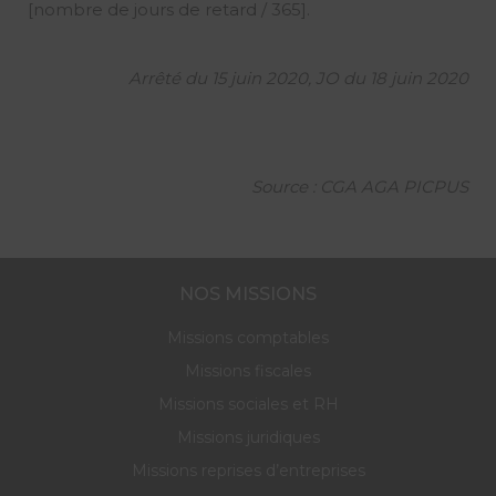
[nombre de jours de retard / 365].
Arrêté du 15 juin 2020, JO du 18 juin 2020
Source : CGA AGA PICPUS
NOS MISSIONS
Missions comptables
Missions fiscales
Missions sociales et RH
Missions juridiques
Missions reprises d’entreprises