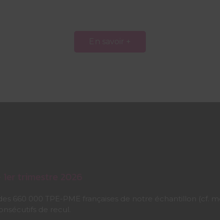
En savoir +
 1er trimestre 2026
ICA) des 660 000 TPE-PME françaises de notre échantillon (c
onsécutifs de recul.