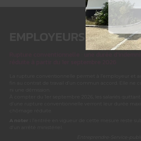
EMPLOYEURS
Rupture conventionnelle : une durée d’indemn
réduite à partir du 1er septembre 2026
La rupture conventionnelle permet à l’employeur et au
fin au contrat de travail d’un commun accord. Elle ne c
ni une démission.
À compter du 1er septembre 2026, les salariés quittant 
d’une rupture conventionnelle verront leur durée max
chômage réduite.
A noter :
l’entrée en vigueur de cette mesure reste su
d’un arrêté ministériel.
Entreprendre-Service-public.