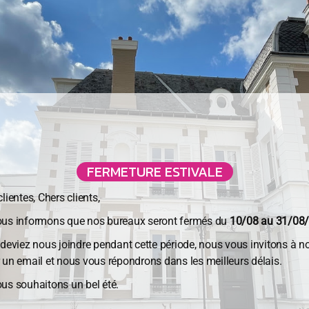
ormer les salariés est modifiée
FERMETURE ESTIVALE
icipation représentant plus de 50 % du capital d’une sociét
lientes, Chers clients,
 cas échéant, une offre de reprise.
us informons que nos bureaux seront fermés du
10/08 au 31/08
ses de moins de 50 salariés, l’information des salariés doit i
 deviez nous joindre pendant cette période, nous vous invitons à n
 le plafond de l’amende civile est abaissé à 0,5 % du monta
 un email et nous vous répondrons dans les meilleurs délais.
us souhaitons un bel été.