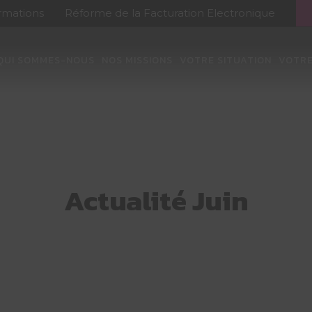
ormations
Réforme de la Facturation Electronique
QUI SOMMES-NOUS
NOS MISSIONS
VOTRE SITUATION
VOTRE
Actualité Juin