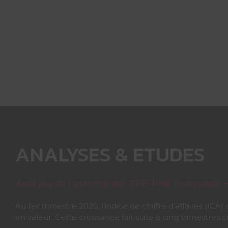
ANALYSES & ETUDES
Analyse de l’activité des TPE-PME françaises –
Au 1er trimestre 2026, l’indice de chiffre d’affaires (
en valeur. Cette croissance fait suite à cinq trimestres c