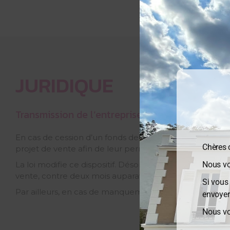
JURIDIQUE
Transmission de l’entreprise : l’obligation d’inf
En cas de cession d’un fonds de commerce ou d’une part
Chères c
projet de vente afin de leur permettre de présenter, le
Nous vo
La loi modifie ce dispositif. Désormais, dans les entrepri
vente, contre deux mois auparavant.
Si vous
Par ailleurs, en cas de manquement à cette obligation,
envoyer
Nous vo