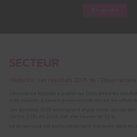
En savoir +
SECTEUR
Médecins : les résultats 2025 de l’Observatoire
L’Assurance Maladie a publié sur Data ameli les résulta
outil mesure, à travers plusieurs indicateurs, les effets
Les données 2025 témoignent d’une nette reprise des pr
contre 2 130 en 2024, soit une hausse de 32 %.
La dynamique est particulièrement marquée dans les zone