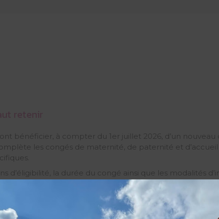
ut retenir
ront bénéficier, à compter du 1er juillet 2026, d’un nouve
complète les congés de maternité, de paternité et d’accueil 
ifiques.
ions d’éligibilité, la durée du congé ainsi que les modalités d
En savoir +