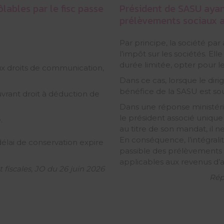
ables par le fisc passe
Président de SASU ayant 
prélèvements sociaux a
Par principe, la société par
l’impôt sur les sociétés. El
durée limitée, opter pour l
aux droits de communication,
Dans ce cas, lorsque le dir
bénéfice de la SASU est sou
ouvrant droit à déduction de
Dans une réponse ministérie
le président associé uniqu
.
au titre de son mandat, il n
En conséquence, l’intégral
élai de conservation expire
passible des prélèvements 
applicables aux revenus d’ac
et fiscales, JO du 26 juin 2026
Rép