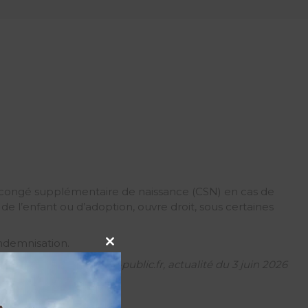
au congé supplémentaire de naissance (CSN) en cas de
de l’enfant ou d’adoption, ouvre droit, sous certaines
’indemnisation.
Close this module
Entreprendre-Service-public.fr, actualité du 3 juin 2026