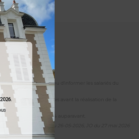
é, l’employeur est tenu d’informer les salariés du
/2026
.
ntervenir au moins un mois avant la réalisation de la
ous
nt de la vente contre 2 % auparavant.
Loi 2026-403 du 26-05-2026, JO du 27 mai 2026