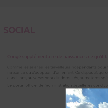
SOCIAL
Congé supplémentaire de naissance : ce qu’il fa
Comme les salariés, les travailleurs indépendants pour
naissance ou d’adoption d’un enfant. Ce dispositif, qui 
conditions, au versement d’indemnités journalières spéc
Le portail officiel de l’administration détaille les condit