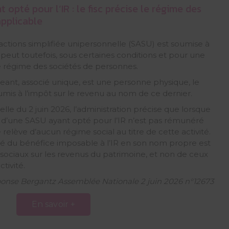
opté pour l’IR : le fisc précise le régime des
pplicable
 actions simplifiée unipersonnelle (SASU) est soumise à
le peut toutefois, sous certaines conditions et pour une
e régime des sociétés de personnes.
igeant, associé unique, est une personne physique, le
mis à l’impôt sur le revenu au nom de ce dernier.
lle du 2 juin 2026, l’administration précise que lorsque
e d’une SASU ayant opté pour l’IR n’est pas rémunéré
e relève d’aucun régime social au titre de cette activité.
ité du bénéfice imposable à l’IR en son nom propre est
sociaux sur les revenus du patrimoine, et non de ceux
tivité.
onse Bergantz Assemblée Nationale 2 juin 2026 n°12673
En savoir +