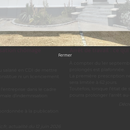
isation chômage
Arrêt de travail : ce q
Fermer
À compter du 1er septembre 
prolongés est plafonnée.
 salarié en CDI de mettre
La première prescription n
onstitue ni un licenciement
sera limitée à 62 jours.
Toutefois, lorsque l’état de 
l’entreprise dans le cadre
pourra prolonger l’arrêt a
imale d’indemnisation
Décre
bordonnée à la publication
fr, actualité du 12 juin 2026