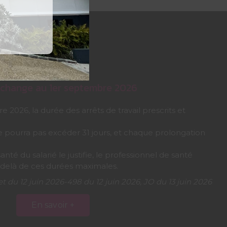
ui change au 1er septembre 2026
2026, la durée des arrêts de travail prescrits et
e pourra pas excéder 31 jours, et chaque prolongation
santé du salarié le justifie, le professionnel de santé
u-delà de ces durées maximales.
t du 12 juin 2026-498 du 12 juin 2026, JO du 13 juin 2026
En savoir +