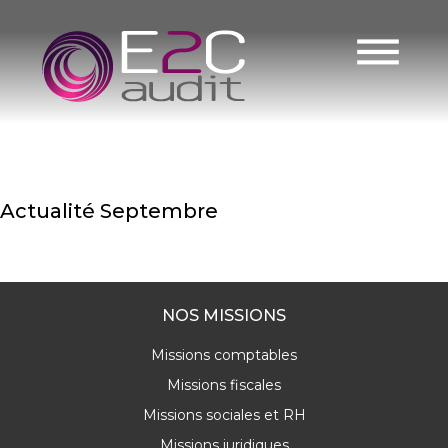
Jour :
Skip
to
26
content
septembre
2025
Actualité Septembre
READ MORE
NOS MISSIONS
Missions comptables
Missions fiscales
Missions sociales et RH
Missions juridiques