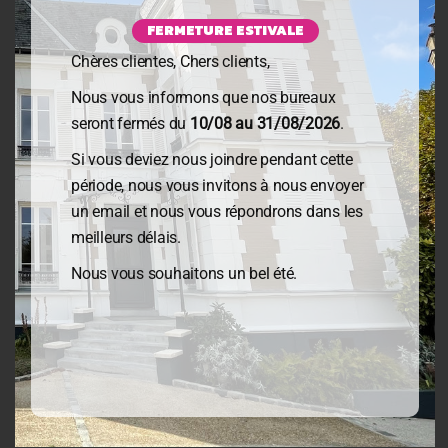
Missions reprises d’entreprises
FERMETURE ESTIVALE
Missions créations d’entreprises
Chères clientes, Chers clients,
Missions audits
Nous vous informons que nos bureaux
Missions Directeur Administratif & Financier
seront fermés du
10/08 au 31/08/2026
.
Si vous deviez nous joindre pendant cette
INFORMATIONS GENERALES
période, nous vous invitons à nous envoyer
un email et nous vous répondrons dans les
meilleurs délais.
Mentions légales
Nous vous souhaitons un bel été.
Politique de confidentialité
CONTACT & RDV