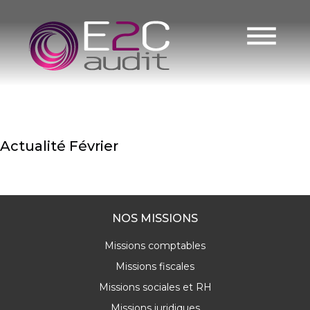
Jour :
Skip
to
25
content
mars
2025
Actualité Février
READ MORE
NOS MISSIONS
Missions comptables
Missions fiscales
Missions sociales et RH
Missions juridiques