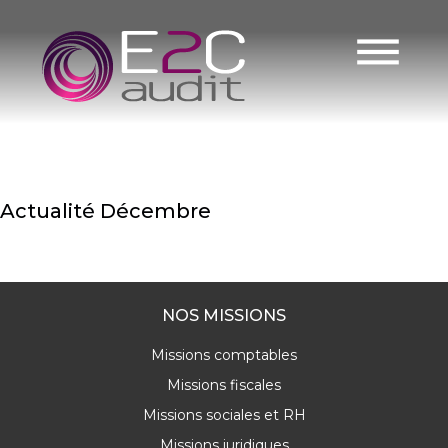
Jour :
Skip
to
22
content
décembre
2021
Actualité Décembre
READ MORE
NOS MISSIONS
Missions comptables
Missions fiscales
Missions sociales et RH
Missions juridiques