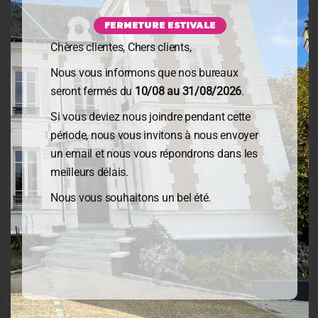
Missions juridiques
FERMETURE ESTIVALE
Missions reprises d’entreprises
Chères clientes, Chers clients,
Missions créations d’entreprises
Missions audits
Nous vous informons que nos bureaux
Missions Directeur Administratif & Financier
seront fermés du
10/08 au 31/08/2026
.
Si vous deviez nous joindre pendant cette
INFORMATIONS GENERALES
période, nous vous invitons à nous envoyer
un email et nous vous répondrons dans les
meilleurs délais.
Mentions légales
Nous vous souhaitons un bel été.
Politique de confidentialité
CONTACT & RDV