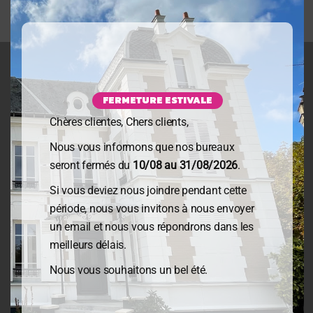
NOS MISSIONS
Missions comptables
FERMETURE ESTIVALE
Missions fiscales
Chères clientes, Chers clients,
Missions sociales et RH
Nous vous informons que nos bureaux
Missions juridiques
seront fermés du
10/08 au 31/08/2026
.
Missions reprises d’entreprises
Si vous deviez nous joindre pendant cette
Missions créations d’entreprises
période, nous vous invitons à nous envoyer
Missions audits
un email et nous vous répondrons dans les
Missions Directeur Administratif & Financier
meilleurs délais.
Nous vous souhaitons un bel été.
INFORMATIONS GENERALES