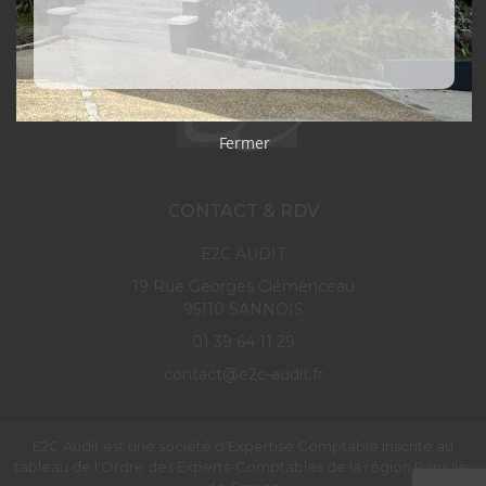
Mentions légales
Politique de confidentialité
Fermer
CONTACT & RDV
E2C AUDIT
19 Rue Georges Clémenceau
95110 SANNOIS
01 39 64 11 29
contact@e2c-audit.fr
E2C Audit est une société d'Expertise Comptable inscrite au
tableau de l'Ordre des Experts-Comptables de la région Paris Ile-